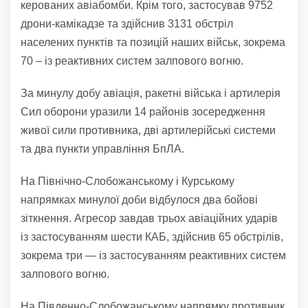
керованих авіабомби. Крім того, застосував 9752
дрони-камікадзе та здійснив 3131 обстріл
населених пунктів та позицій наших військ, зокрема
70 – із реактивних систем залпового вогню.
За минулу добу авіація, ракетні війська і артилерія
Сил оборони уразили 14 районів зосередження
живої сили противника, дві артилерійські системи
та два пункти управління БпЛА.
На Північно-Слобожанському і Курському
напрямках минулої доби відбулося два бойові
зіткнення. Агресор завдав трьох авіаційних ударів
із застосуванням шести КАБ, здійснив 65 обстрілів,
зокрема три — із застосуванням реактивних систем
залпового вогню.
На Південно-Слобожанському напрямку противник