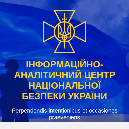
Skip
to
content
ІНФОРМАЦІЙНО-
АНАЛІТИЧНИЙ ЦЕНТР
НАЦІОНАЛЬНОЇ
БЕЗПЕКИ УКРАЇНИ
Perpendendis intentionibus et occasiones
praeveniens