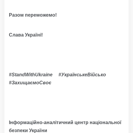
Разом переможемо!
Слава Україні!
#StandWithUkraine #УкраїнськеВійсько
#ЗахищаємоСвоє
Інформаційно-аналітичний центр національної
безпеки України