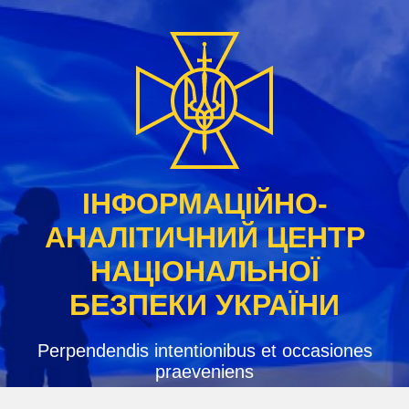
Skip
to
content
ІНФОРМАЦІЙНО-
АНАЛІТИЧНИЙ ЦЕНТР
НАЦІОНАЛЬНОЇ
БЕЗПЕКИ УКРАЇНИ
Perpendendis intentionibus et occasiones
praeveniens